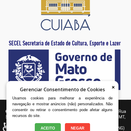
×
Gerenciar Consentimento de Cookies
Usamos cookies para melhorar a experiência de
navegação e mostrar anúncios (não) personalizados. Não
consentir ou retirar o consentimento pode afetar alguns
© 2025 Associação Cultural Cena Onze - Cine Teatro Cuiabá | Rua
recursos do site.
Salah Soleimam Ayoub, 300 - Cachoeira das Garças, Cuiabá - MT,
78.077-232 | WhatsApp: (65) 99227-6215 E-mail:
♿
adm@cenaonze.org.br | Organização não governamental (ONG)
ACEITO
NEGAR