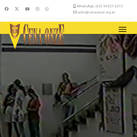
WhatsApp: (65) 99227-6215
adm@cenaonze.org.br