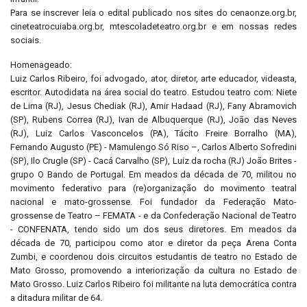
Para se inscrever leia o edital publicado nos sites do cenaonze.org.br,
cineteatrocuiaba.org.br, mtescoladeteatro.org.br e em nossas redes
sociais.
Homenageado:
Luiz Carlos Ribeiro, foi advogado, ator, diretor, arte educador, videasta,
escritor. Autodidata na área social do teatro. Estudou teatro com: Niete
de Lima (RJ), Jesus Chediak (RJ), Amir Hadaad (RJ), Fany Abramovich
(SP), Rubens Correa (RJ), Ivan de Albuquerque (RJ), João das Neves
(RJ), Luiz Carlos Vasconcelos (PA), Tácito Freire Borralho (MA),
Fernando Augusto (PE) - Mamulengo Só Riso –, Carlos Alberto Sofredini
(SP), Ilo Crugle (SP) - Cacá Carvalho (SP), Luiz da rocha (RJ) João Brites -
grupo O Bando de Portugal. Em meados da década de 70, militou no
movimento federativo para (re)organização do movimento teatral
nacional e mato-grossense. Foi fundador da Federação Mato-
grossense de Teatro – FEMATA - e da Confederação Nacional de Teatro
- CONFENATA, tendo sido um dos seus diretores. Em meados da
década de 70, participou como ator e diretor da peça Arena Conta
Zumbi, e coordenou dois circuitos estudantis de teatro no Estado de
Mato Grosso, promovendo a interiorização da cultura no Estado de
Mato Grosso. Luiz Carlos Ribeiro foi militante na luta democrática contra
a ditadura militar de 64.