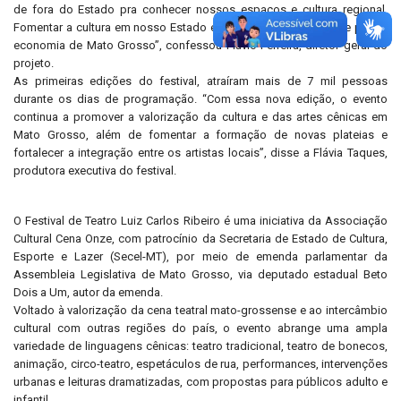
de fora do Estado pra conhecer nossos espaços e cultura regional.
Fomentar a cultura em nosso Estado é de grande valia, inclusive para a
economia de Mato Grosso”, confessou Flávio Ferreira, diretor geral do
projeto.
As primeiras edições do festival, atraíram mais de 7 mil pessoas
durante os dias de programação. “Com essa nova edição, o evento
continua a promover a valorização da cultura e das artes cênicas em
Mato Grosso, além de fomentar a formação de novas plateias e
fortalecer a integração entre os artistas locais”, disse a Flávia Taques,
produtora executiva do festival.
O Festival de Teatro Luiz Carlos Ribeiro é uma iniciativa da Associação
Cultural Cena Onze, com patrocínio da Secretaria de Estado de Cultura,
Esporte e Lazer (Secel-MT), por meio de emenda parlamentar da
Assembleia Legislativa de Mato Grosso, via deputado estadual Beto
Dois a Um, autor da emenda.
Voltado à valorização da cena teatral mato-grossense e ao intercâmbio
cultural com outras regiões do país, o evento abrange uma ampla
variedade de linguagens cênicas: teatro tradicional, teatro de bonecos,
animação, circo-teatro, espetáculos de rua, performances, intervenções
urbanas e leituras dramatizadas, com propostas para públicos adulto e
infantil.