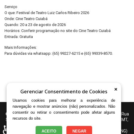
Serviço
O que: Festival de Teatro Luiz Carlos Ribeiro 2026
Onde: Cine Teatro Cuiabá
Quando: 20 a 23 de agosto de 2026
Horários: Conferir programação no site do Cine Teatro Cuiabá
Entrada: Gratuita
Mais Informações:
Para dúvidas via whatsapp: (65) 99227-6215 e (65) 99339-8570.
×
Gerenciar Consentimento de Cookies
Usamos cookies para melhorar a experiência de
navegação e mostrar anúncios (não) personalizados. Não
consentir ou retirar o consentimento pode afetar alguns
© 2025 Associação Cultural Cena Onze - Cine Teatro Cuiabá | Rua
recursos do site.
Salah Soleimam Ayoub, 300 - Cachoeira das Garças, Cuiabá - MT,
78.077-232 | WhatsApp: (65) 99227-6215 E-mail:
♿
adm@cenaonze.org.br | Organização não governamental (ONG)
ACEITO
NEGAR