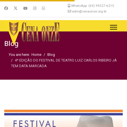
WhatsApp: (65) 99227-6215
adm@cenaonze.org.br
Blog
You are here:
Home
Blog
4ª EDIÇÃO DO FESTIVAL DE TEATRO LUIZ CARLOS RIBEIRO JÁ
TEM DATA MARCADA