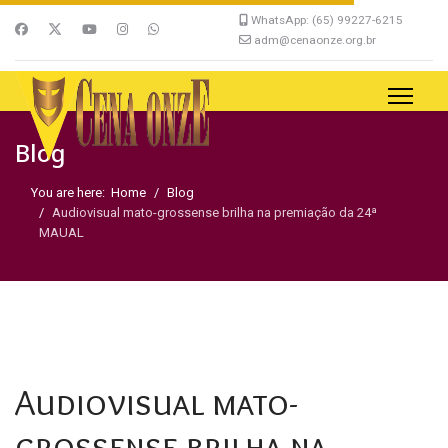
WhatsApp: (65) 99227-6215
adm@cenaonze.org.br
Blog
You are here:
Home
Blog
Audiovisual mato-grossense brilha na premiação da 24ª
MAUAL
Audiovisual mato-
grossense brilha na