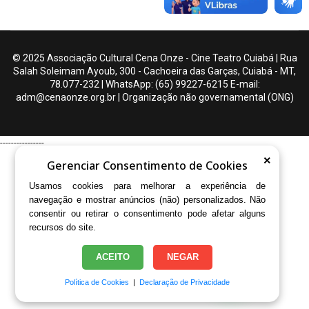
© 2025 Associação Cultural Cena Onze - Cine Teatro Cuiabá | Rua
Salah Soleimam Ayoub, 300 - Cachoeira das Garças, Cuiabá - MT,
78.077-232 | WhatsApp: (65) 99227-6215 E-mail:
adm@cenaonze.org.br | Organização não governamental (ONG)
----------------
×
Gerenciar Consentimento de Cookies
Usamos cookies para melhorar a experiência de
navegação e mostrar anúncios (não) personalizados. Não
consentir ou retirar o consentimento pode afetar alguns
recursos do site.
♿
ACEITO
NEGAR
Política de Cookies
|
Declaração de Privacidade