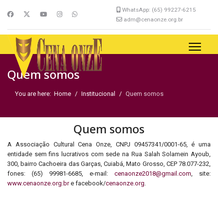
WhatsApp: (65) 99227-6215
adm@cenaonze.org.br
Quem somos
You are here:
Home
Institucional
Quem somos
Quem somos
A Associação Cultural Cena Onze, CNPJ 09457341/0001-65, é uma
entidade sem fins lucrativos com sede na Rua Salah Solamein Ayoub,
300, bairro Cachoeira das Garças, Cuiabá, Mato Grosso, CEP 78.077-232,
fones: (65) 99981-6685, e-mail:
cenaonze2018@gmail.com
, site:
www.cenaonze.org.br
e facebook/
cenaonze.org
.